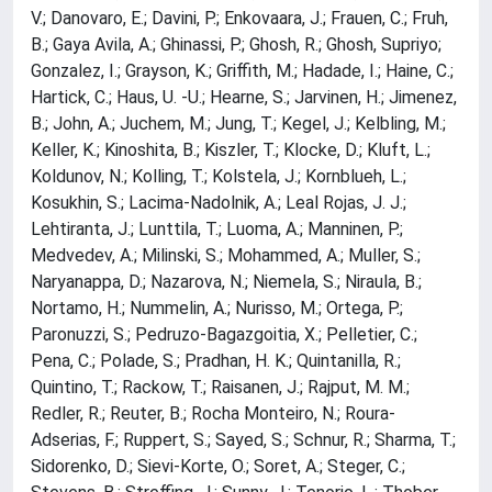
V.; Danovaro, E.; Davini, P.; Enkovaara, J.; Frauen, C.; Fruh,
B.; Gaya Avila, A.; Ghinassi, P.; Ghosh, R.; Ghosh, Supriyo;
Gonzalez, I.; Grayson, K.; Griffith, M.; Hadade, I.; Haine, C.;
Hartick, C.; Haus, U. -U.; Hearne, S.; Jarvinen, H.; Jimenez,
B.; John, A.; Juchem, M.; Jung, T.; Kegel, J.; Kelbling, M.;
Keller, K.; Kinoshita, B.; Kiszler, T.; Klocke, D.; Kluft, L.;
Koldunov, N.; Kolling, T.; Kolstela, J.; Kornblueh, L.;
Kosukhin, S.; Lacima-Nadolnik, A.; Leal Rojas, J. J.;
Lehtiranta, J.; Lunttila, T.; Luoma, A.; Manninen, P.;
Medvedev, A.; Milinski, S.; Mohammed, A.; Muller, S.;
Naryanappa, D.; Nazarova, N.; Niemela, S.; Niraula, B.;
Nortamo, H.; Nummelin, A.; Nurisso, M.; Ortega, P.;
Paronuzzi, S.; Pedruzo-Bagazgoitia, X.; Pelletier, C.;
Pena, C.; Polade, S.; Pradhan, H. K.; Quintanilla, R.;
Quintino, T.; Rackow, T.; Raisanen, J.; Rajput, M. M.;
Redler, R.; Reuter, B.; Rocha Monteiro, N.; Roura-
Adserias, F.; Ruppert, S.; Sayed, S.; Schnur, R.; Sharma, T.;
Sidorenko, D.; Sievi-Korte, O.; Soret, A.; Steger, C.;