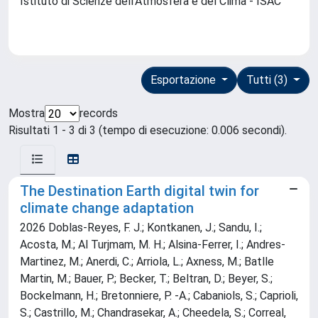
Istituto di Scienze dell'Atmosfera e del Clima - ISAC
Esportazione
Tutti (3)
Mostra
records
Risultati 1 - 3 di 3 (tempo di esecuzione: 0.006 secondi).
The Destination Earth digital twin for
climate change adaptation
2026 Doblas-Reyes, F. J.; Kontkanen, J.; Sandu, I.;
Acosta, M.; Al Turjmam, M. H.; Alsina-Ferrer, I.; Andres-
Martinez, M.; Anerdi, C.; Arriola, L.; Axness, M.; Batlle
Martin, M.; Bauer, P.; Becker, T.; Beltran, D.; Beyer, S.;
Bockelmann, H.; Bretonniere, P. -A.; Cabaniols, S.; Caprioli,
S.; Castrillo, M.; Chandrasekar, A.; Cheedela, S.; Correal,