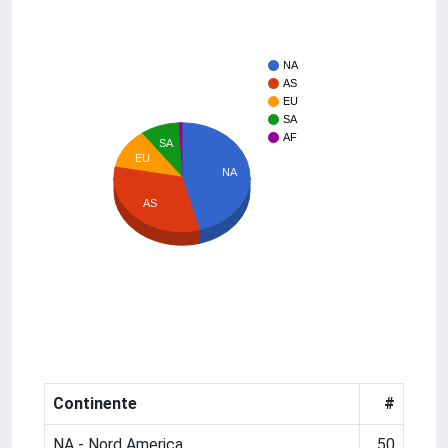
NA
AS
EU
SA
AF
SA
EU
NA
AS
Continente
#
NA - Nord America
50