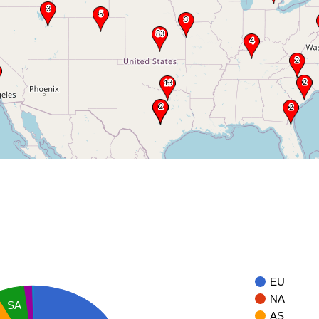
EU
NA
SA
AS