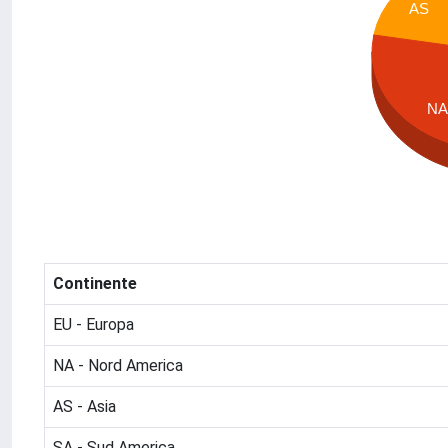
AS
NA
Continente
EU - Europa
NA - Nord America
AS - Asia
SA - Sud America