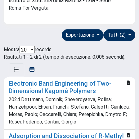
Istituto di Struttura della Materia - ISM - Sede
Roma Tor Vergata
Esportazione
Tutti (2)
Mostra
records
Risultati 1 - 2 di 2 (tempo di esecuzione: 0.006 secondi).
Electronic Band Engineering of Two-
Dimensional Kagomé Polymers
2024 Dettmann, Dominik; Sheverdyaeva, Polina;
Hamzehpoor, Ehsan; Franchi, Stefano; Galeotti, Gianluca;
Moras, Paolo; Ceccarelli, Chiara; Perepichka, Dmytro F.;
Rosei, Federico; Contini, Giorgio
Adsorption and Dissociation of R-Methyl