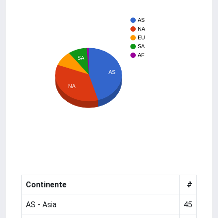
AS
NA
EU
SA
AF
SA
AS
NA
Continente
#
AS - Asia
45