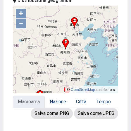
Distribuzione geografica
+
–
©
OpenStreetMap
contributors.
Macroarea
Nazione
Città
Tempo
Salva come PNG
Salva come JPEG