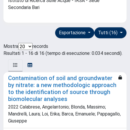
Istituto di Ricerca Sulle Acque - IRSA - Sede
Secondaria Bari
Esportazione
Tutti (16)
Mostra
records
Risultati 1 - 16 di 16 (tempo di esecuzione: 0.034 secondi).
Contamination of soil and groundwater
by nitrate: a new methodologic approach
to the identification of source through
biomolecular analyses
2022 Calabrese, Angelantonio; Blonda, Massimo;
Mandrelli, Laura; Loi, Erika; Barca, Emanuele; Pappagallo,
Giuseppe