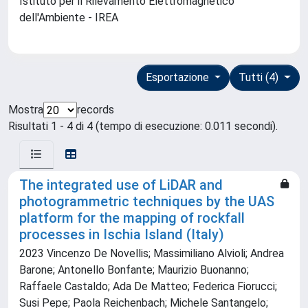
Istituto per il Rilevamento Elettromagnetico
dell'Ambiente - IREA
Esportazione
Tutti (4)
Mostra
records
Risultati 1 - 4 di 4 (tempo di esecuzione: 0.011 secondi).
The integrated use of LiDAR and
photogrammetric techniques by the UAS
platform for the mapping of rockfall
processes in Ischia Island (Italy)
2023 Vincenzo De Novellis; Massimiliano Alvioli; Andrea
Barone; Antonello Bonfante; Maurizio Buonanno;
Raffaele Castaldo; Ada De Matteo; Federica Fiorucci;
Susi Pepe; Paola Reichenbach; Michele Santangelo;