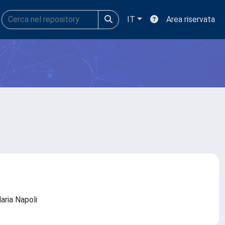
IT
Area riservata
daria Napoli