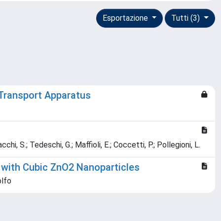
Esportazione
Tutti (3)
 Transport Apparatus
acchi, S.; Tedeschi, G.; Maffioli, E.; Coccetti, P.; Pollegioni, L.
 with Cubic ZnO2 Nanoparticles
olfo