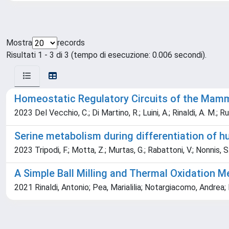
Mostra
records
Risultati 1 - 3 di 3 (tempo di esecuzione: 0.006 secondi).
Homeostatic Regulatory Circuits of the Mamm
2023 Del Vecchio, C.; Di Martino, R.; Luini, A.; Rinaldi, A. M.; 
Serine metabolism during differentiation of 
2023 Tripodi, F.; Motta, Z.; Murtas, G.; Rabattoni, V.; Nonnis, S.; 
A Simple Ball Milling and Thermal Oxidation 
2021 Rinaldi, Antonio; Pea, Marialilia; Notargiacomo, Andrea; 