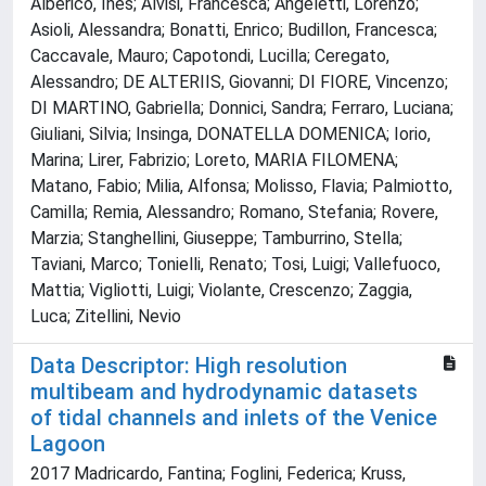
Alberico, Ines; Alvisi, Francesca; Angeletti, Lorenzo;
Asioli, Alessandra; Bonatti, Enrico; Budillon, Francesca;
Caccavale, Mauro; Capotondi, Lucilla; Ceregato,
Alessandro; DE ALTERIIS, Giovanni; DI FIORE, Vincenzo;
DI MARTINO, Gabriella; Donnici, Sandra; Ferraro, Luciana;
Giuliani, Silvia; Insinga, DONATELLA DOMENICA; Iorio,
Marina; Lirer, Fabrizio; Loreto, MARIA FILOMENA;
Matano, Fabio; Milia, Alfonsa; Molisso, Flavia; Palmiotto,
Camilla; Remia, Alessandro; Romano, Stefania; Rovere,
Marzia; Stanghellini, Giuseppe; Tamburrino, Stella;
Taviani, Marco; Tonielli, Renato; Tosi, Luigi; Vallefuoco,
Mattia; Vigliotti, Luigi; Violante, Crescenzo; Zaggia,
Luca; Zitellini, Nevio
Data Descriptor: High resolution
multibeam and hydrodynamic datasets
of tidal channels and inlets of the Venice
Lagoon
2017 Madricardo, Fantina; Foglini, Federica; Kruss,