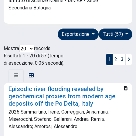
Istituto di Scienze Marine - ISMAR - Sede
Secondaria Bologna
Esportazione
Tutti (57)
Mostra
records
Risultati 1 - 20 di 57 (tempo
1
2
3
di esecuzione: 0.05 secondi).
Episodic river flooding revealed by
geochemical proxies from modern age
deposits off the Po Delta, Italy
2026 Sammartino, Irene; Correggiari, Annamaria;
Miserocchi, Stefano; Gallerani, Andrea; Remia,
Alessandro; Amorosi, Alessandro