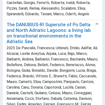
Castellan, Giorgio; Ferretti, Roberta; Ivaldi, Roberta;
Pizzini, Sarah; Remia, Alessandro; Scalabrin, Elisa;
Spirandelli, Edoardo; Taviani, Marco; Odetti, Angelo
The DANUBIUS-RI Supersite of Po Delta
and North Adriatic Lagoons: a living lab
on transitional environments in the
Adriatic Sea
2025 De Pascalis, Francesca; Urbinati, Emilio; Aalifar, Ali;
Alcazar, Leslie Aveytua; Arpaia, Luca; Bajo, Marco;
Barbanti, Andrea; Barbariol, Francesco; Bastianini, Mauro;
Bellafiore, Debora; Bellati, Federico; Benetazzo, Alvise;
Bologna, Giulia; Bonaldo, Davide; Bongiorni, Lucia; Braga,
Federica; Brando, Vittorio E.; Brunetti, Fabio; Caccavale,
Mauro; Camatti, Elisa; Campostrini, Pierpaolo; Cantoni,
Carolina; Canu, Donata; Capotondi, Lucilla; Cassin,
Daniele; Castelli, Giuliano; Celussi, Mauro; Correggiari,
Annamaria; Cozzi, Stefano; Dabalà, Caterina; Davison,
Silvio; Fadini, Amedeo; Falcieri, Francesco M.; Falcini,