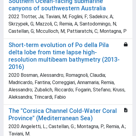
Southern Ocean-facing submarine
canyons of southwestern Australia
2022 Trotter, Ja; Taviani, M; Foglini, F; Sadekov, A;
Skrzypek, G; Mazzoli, C; Remia, A; Santodomingo, N;
Castellan, G; Mcculloch, M; Pattiaratchi, C; Montagna, P
Short-term evolution of Po della Pila
delta lobe from time lapse high-
resolution multibeam bathymetry (2013-
2016)
2020 Bosman, Alessandro; Romagnoli, Claudia;
Madricardo, Fantina; Correggiari, Annamaria; Remia,
Alessandro; Zubalich, Riccardo; Fogarin, Stefano; Kruss,
Aleksandra; Trincardi, Fabio
The "Corsica Channel Cold-Water Coral
Province" (Mediterranean Sea)
2020 Angeletti, L.; Castellan, G.; Montagna, P.; Remia, A.;
Taviani, M.