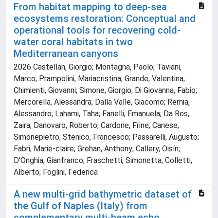
From habitat mapping to deep‐sea
ecosystems restoration: Conceptual and
operational tools for recovering cold‐
water coral habitats in two
Mediterranean canyons
2026 Castellan, Giorgio; Montagna, Paolo; Taviani,
Marco; Prampolini, Mariacristina; Grande, Valentina;
Chimienti, Giovanni; Simone, Giorgio; Di Giovanna, Fabio;
Mercorella, Alessandra; Dalla Valle, Giacomo; Remia,
Alessandro; Lahami, Taha; Fanelli, Emanuela; Da Ros,
Zaira; Danovaro, Roberto; Cardone, Frine; Canese,
Simonepietro; Stenico, Francesco; Passarelli, Augusto;
Fabri, Marie‐claire; Grehan, Anthony; Callery, Oisín;
D'Onghia, Gianfranco; Fraschetti, Simonetta; Colletti,
Alberto; Foglini, Federica
A new multi-grid bathymetric dataset of
the Gulf of Naples (Italy) from
complementary multi-beam echo