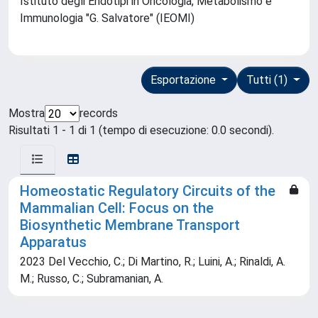
Istituto degli Endotipi in Oncologia, Metabolismo e
Immunologia "G. Salvatore" (IEOMI)
Esportazione
Tutti (1)
Mostra
records
Risultati 1 - 1 di 1 (tempo di esecuzione: 0.0 secondi).
Homeostatic Regulatory Circuits of the
Mammalian Cell: Focus on the
Biosynthetic Membrane Transport
Apparatus
2023 Del Vecchio, C.; Di Martino, R.; Luini, A.; Rinaldi, A.
M.; Russo, C.; Subramanian, A.