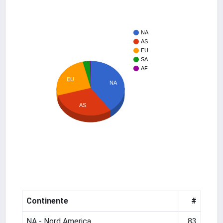
NA
AS
EU
SA
AF
EU
NA
AS
Continente
#
NA - Nord America
83