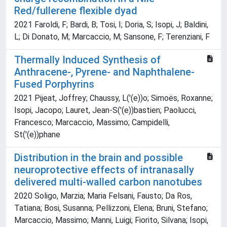
Red/fullerene flexible dyad
2021 Faroldi, F; Bardi, B; Tosi, I; Doria, S; Isopi, J; Baldini,
L; Di Donato, M; Marcaccio, M; Sansone, F; Terenziani, F
Thermally Induced Synthesis of
Anthracene-, Pyrene- and Naphthalene-
Fused Porphyrins
2021 Pijeat, Joffrey; Chaussy, L('(e))o; Simoës, Roxanne;
Isopi, Jacopo; Lauret, Jean-S('(e))bastien; Paolucci,
Francesco; Marcaccio, Massimo; Campidelli,
St('(e))phane
Distribution in the brain and possible
neuroprotective effects of intranasally
delivered multi-walled carbon nanotubes
2020 Soligo, Marzia; Maria Felsani, Fausto; Da Ros,
Tatiana; Bosi, Susanna; Pellizzoni, Elena; Bruni, Stefano;
Marcaccio, Massimo; Manni, Luigi; Fiorito, Silvana; Isopi,