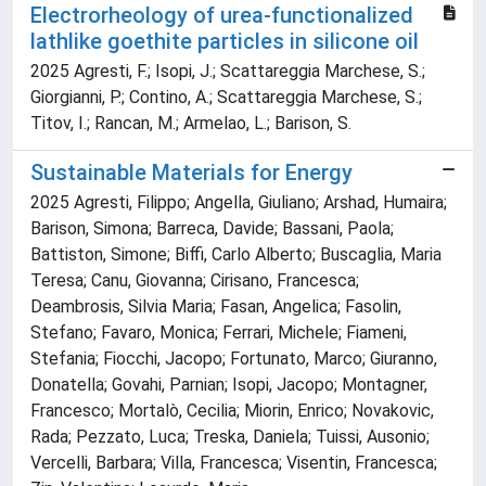
Electrorheology of urea-functionalized
lathlike goethite particles in silicone oil
2025 Agresti, F.; Isopi, J.; Scattareggia Marchese, S.;
Giorgianni, P.; Contino, A.; Scattareggia Marchese, S.;
Titov, I.; Rancan, M.; Armelao, L.; Barison, S.
Sustainable Materials for Energy
2025 Agresti, Filippo; Angella, Giuliano; Arshad, Humaira;
Barison, Simona; Barreca, Davide; Bassani, Paola;
Battiston, Simone; Biffi, Carlo Alberto; Buscaglia, Maria
Teresa; Canu, Giovanna; Cirisano, Francesca;
Deambrosis, Silvia Maria; Fasan, Angelica; Fasolin,
Stefano; Favaro, Monica; Ferrari, Michele; Fiameni,
Stefania; Fiocchi, Jacopo; Fortunato, Marco; Giuranno,
Donatella; Govahi, Parnian; Isopi, Jacopo; Montagner,
Francesco; Mortalò, Cecilia; Miorin, Enrico; Novakovic,
Rada; Pezzato, Luca; Treska, Daniela; Tuissi, Ausonio;
Vercelli, Barbara; Villa, Francesca; Visentin, Francesca;