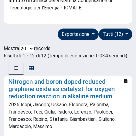
Istituto di Chimica della Materia Condensata e di
Tecnologie per l'Energia - ICMATE
Esportazione
Tutti (12)
Mostra
records
Risultati 1 - 12 di 12 (tempo di esecuzione: 0.034 secondi).
Nitrogen and boron doped reduced
graphene oxide as catalyst for oxygen
reduction reaction in alkaline medium
2026 Isopi, Jacopo; Ussano, Eleonora; Palomba,
Francesco; Tuci, Giulia; Isidoro, Lorenzo; Paolucci,
Francesco; Rapino, Stefania; Giambastiani, Giuliano;
Marcaccio, Massimo