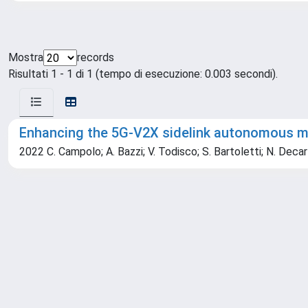
Mostra
records
Risultati 1 - 1 di 1 (tempo di esecuzione: 0.003 secondi).
Enhancing the 5G-V2X sidelink autonomous mod
2022 C. Campolo; A. Bazzi; V. Todisco; S. Bartoletti; N. Decarli