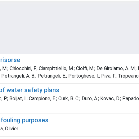
 risorse
M.; Chiocchini, F.; Ciampittiello, M.; Ciolfi, M.; De Girolamo, A. M.; D
Petrangeli, A. B.; Petrangeli, E.; Portoghese, I.; Piva, F.; Tropeano
of water safety plans
P.; Boljat, I.; Campione, E.; Curk, B. C.; Duro, A.; Kovac, D.; Papad
ofouling purposes
, Olivier