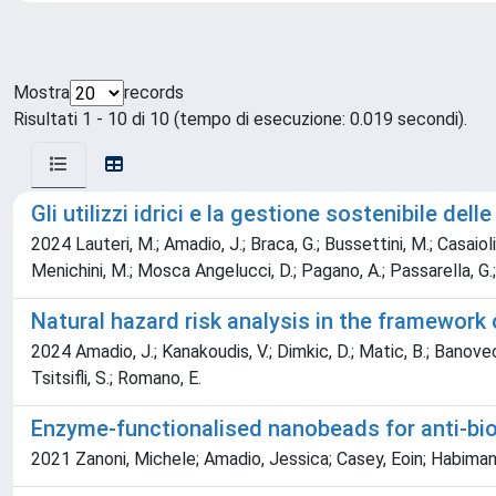
Mostra
records
Risultati 1 - 10 di 10 (tempo di esecuzione: 0.019 secondi).
Gli utilizzi idrici e la gestione sostenibile delle
2024 Lauteri, M.; Amadio, J.; Braca, G.; Bussettini, M.; Casaioli, 
Menichini, M.; Mosca Angelucci, D.; Pagano, A.; Passarella, G.; 
Natural hazard risk analysis in the framework 
2024 Amadio, J.; Kanakoudis, V.; Dimkic, D.; Matic, B.; Banovec, 
Tsitsifli, S.; Romano, E.
Enzyme-functionalised nanobeads for anti-bi
2021 Zanoni, Michele; Amadio, Jessica; Casey, Eoin; Habimana