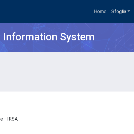
Home
Sfoglia
h Information System
que - IRSA