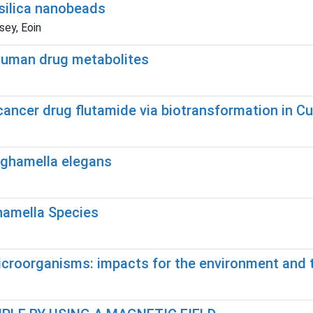
 silica nanobeads
sey, Eoin
 human drug metabolites
cancer drug flutamide via biotransformation in C
nghamella elegans
hamella Species
croorganisms: impacts for the environment and t