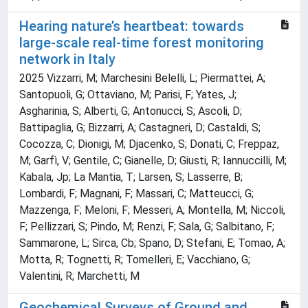
Hearing nature’s heartbeat: towards
large-scale real-time forest monitoring
network in Italy
2025 Vizzarri, M; Marchesini Belelli, L; Piermattei, A;
Santopuoli, G; Ottaviano, M; Parisi, F; Yates, J;
Asgharinia, S; Alberti, G; Antonucci, S; Ascoli, D;
Battipaglia, G; Bizzarri, A; Castagneri, D; Castaldi, S;
Cocozza, C; Dionigi, M; Djacenko, S; Donati, C; Freppaz,
M; Garfì, V; Gentile, C; Gianelle, D; Giusti, R; Iannuccilli, M;
Kabala, Jp; La Mantia, T; Larsen, S; Lasserre, B;
Lombardi, F; Magnani, F; Massari, C; Matteucci, G;
Mazzenga, F; Meloni, F; Messeri, A; Montella, M; Niccoli,
F; Pellizzari, S; Pindo, M; Renzi, F; Sala, G; Salbitano, F;
Sammarone, L; Sirca, Cb; Spano, D; Stefani, E; Tomao, A;
Motta, R; Tognetti, R; Tomelleri, E; Vacchiano, G;
Valentini, R; Marchetti, M
Geochemical Surveys of Ground and