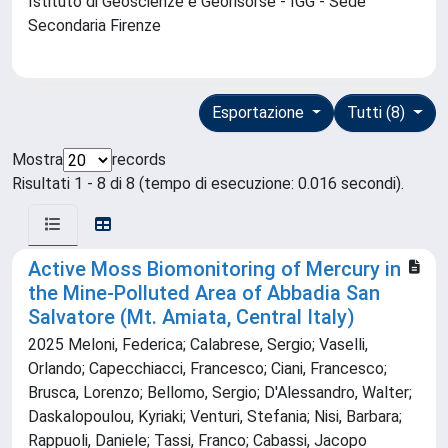
Istituto di Geoscienze e Georisorse - IGG - Sede
Secondaria Firenze
Esportazione
Tutti (8)
Mostra
records
Risultati 1 - 8 di 8 (tempo di esecuzione: 0.016 secondi).
Active Moss Biomonitoring of Mercury in
the Mine-Polluted Area of Abbadia San
Salvatore (Mt. Amiata, Central Italy)
2025 Meloni, Federica; Calabrese, Sergio; Vaselli,
Orlando; Capecchiacci, Francesco; Ciani, Francesco;
Brusca, Lorenzo; Bellomo, Sergio; D'Alessandro, Walter;
Daskalopoulou, Kyriaki; Venturi, Stefania; Nisi, Barbara;
Rappuoli, Daniele; Tassi, Franco; Cabassi, Jacopo