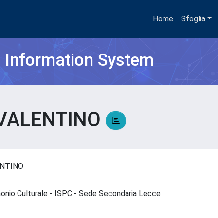
Home
Sfoglia
h Information System
 VALENTINO
ENTINO
imonio Culturale - ISPC - Sede Secondaria Lecce