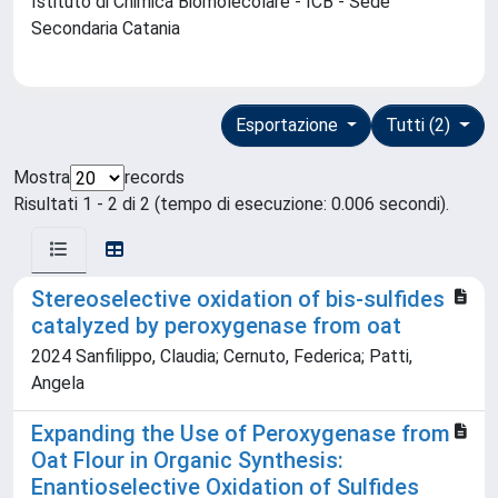
Istituto di Chimica Biomolecolare - ICB - Sede
Secondaria Catania
Esportazione
Tutti (2)
Mostra
records
Risultati 1 - 2 di 2 (tempo di esecuzione: 0.006 secondi).
Stereoselective oxidation of bis-sulfides
catalyzed by peroxygenase from oat
2024 Sanfilippo, Claudia; Cernuto, Federica; Patti,
Angela
Expanding the Use of Peroxygenase from
Oat Flour in Organic Synthesis:
Enantioselective Oxidation of Sulfides