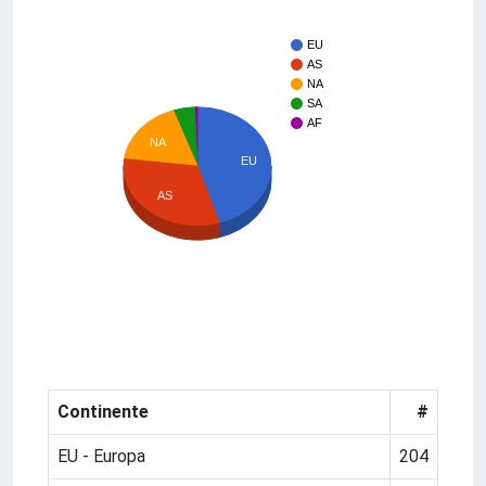
EU
AS
NA
SA
AF
NA
EU
AS
Continente
#
EU - Europa
204