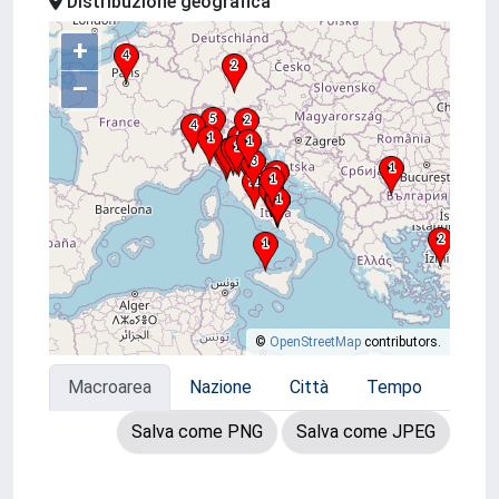
Distribuzione geografica
+
–
©
OpenStreetMap
contributors.
Macroarea
Nazione
Città
Tempo
Salva come PNG
Salva come JPEG