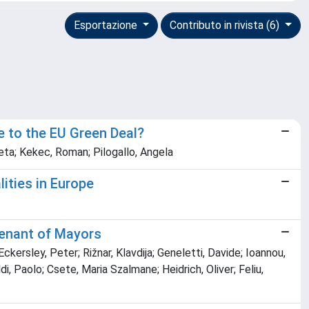
Esportazione
Contributo in rivista (6)
te to the EU Green Deal?
veta; Kekec, Roman; Pilogallo, Angela
ities in Europe
venant of Mayors
Eckersley, Peter; Rižnar, Klavdija; Geneletti, Davide; Ioannou,
i, Paolo; Csete, Maria Szalmane; Heidrich, Oliver; Feliu,