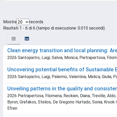
Mostra
records
Risultati 1 - 6 di 6 (tempo di esecuzione: 0.015 secondi).
Clean energy transition and local planning: Ar
2026 Santopietro, Luigi; Salvia, Monica; Pietrapertosa, Filom
Uncovering potential benefits of Sustainable E
2026 Santopietro, Luigi; Palermo, Valentina; Melica, Giulia; 
Unveiling patterns in the quality and consist
2026 Pietrapertosa, Filomena; Reckien, Diana; Treville, Aldo; V
Byron; Grafakos, Stelios; De Gregorio Hurtado, Sonia; Krook-Ri
Efren