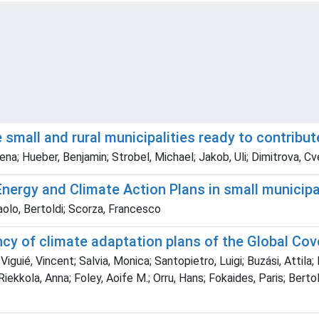
e small and rural municipalities ready to contribu
ena; Hueber, Benjamin; Strobel, Michael; Jakob, Uli; Dimitrova, C
nergy and Climate Action Plans in small municipal
Paolo, Bertoldi; Scorza, Francesco
ency of climate adaptation plans of the Global Co
iguié, Vincent; Salvia, Monica; Santopietro, Luigi; Buzási, Attila; 
ekkola, Anna; Foley, Aoife M.; Orru, Hans; Fokaides, Paris; Bertold