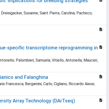
sm: implications for breeding strategies
; Dreisigacker, Susanne; Saint Pierre, Carolina; Pacheco,
sue-specific transcriptome reprogramming in
ntonello; Palombieri, Samuela; Vitiello, Antonella; Mauceri,
lianico and Falanghina
ria Francesca; Bergamini, Carlo; Cigliano, Riccardo Aiese;
versity Array Technology (DArTseq)