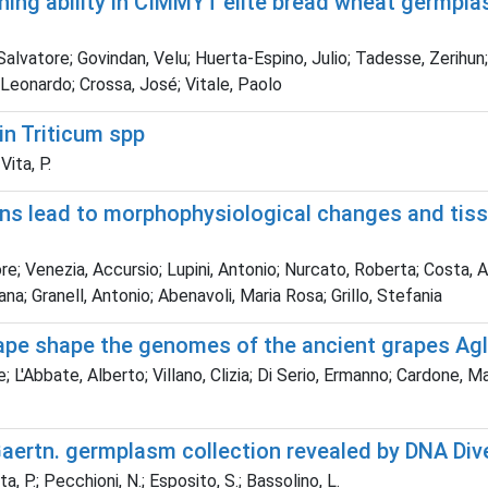
ning ability in CIMMYT elite bread wheat germpla
 Salvatore; Govindan, Velu; Huerta-Espino, Julio; Tadesse, Zerihun
 Leonardo; Crossa, José; Vitale, Paolo
 in Triticum spp
Vita, P.
ons lead to morphophysiological changes and tis
re; Venezia, Accursio; Lupini, Antonio; Nurcato, Roberta; Costa, A
na; Granell, Antonio; Abenavoli, Maria Rosa; Grillo, Stefania
scape shape the genomes of the ancient grapes Ag
L'Abbate, Alberto; Villano, Clizia; Di Serio, Ermanno; Cardone, Ma
 Gaertn. germplasm collection revealed by DNA Di
ita, P.; Pecchioni, N.; Esposito, S.; Bassolino, L.