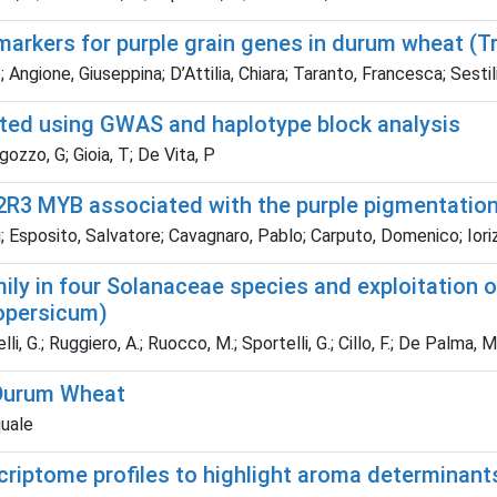
markers for purple grain genes in durum wheat (T
 Angione, Giuseppina; D’Attilia, Chiara; Taranto, Francesca; Sesti
cted using GWAS and haplotype block analysis
gozzo, G; Gioia, T; De Vita, P
2R3 MYB associated with the purple pigmentation 
; Esposito, Salvatore; Cavagnaro, Pablo; Carputo, Domenico; Ior
y in four Solanaceae species and exploitation of
copersicum)
, G.; Ruggiero, A.; Ruocco, M.; Sportelli, G.; Cillo, F.; De Palma, M
 Durum Wheat
quale
riptome profiles to highlight aroma determinants