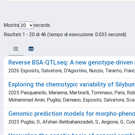
Mostra
records
Risultati 1 - 20 di 46 (tempo di esecuzione: 0.033 secondi).
Reverse BSA-QTLseq: A new genotype-driven b
2026 Esposito, Salvatore; D'Agostino, Nunzio; Taranto, France
Exploring the chemotypic variability of Sily
2025 Pasquariello, Marianna; Martinelli, Tommaso; Paris, Rob
Mohammad Amin; Puglisi, Damiano; Esposito, Salvatore; Scaler
Genomic prediction models for morpho-phenolo
2025 Puglisi, D.; Afshari-Behbahanizadeh, S.; Angione, G.; Colella