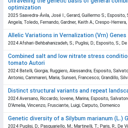
Unraveling the genetic basis of general combi
optimization
2025 Saavedra-Ávila, José I.; Gerard, Guillermo S.; Esposito,
Angela; Toledo, Fernando; Gardner, Keith A.; Crespo-Herrera,
Allelic Variations in Vernalization (Vrn) Genes
2024 Afshari-Behbahanizadeh, S.; Puglisi, D.; Esposito, S.; De 
Combined salt and low nitrate stress conditi
tomato Autori
2024 Batelli, Giorgia; Ruggiero, Alessandra; Esposito, Salvato
Antonio; Cammareri, Maria; Sunseri, Francesco; Grandillo, Silva
Distinct structural variants and repeat land
2024 Aversano, Riccardo; Iovene, Marina; Esposito, Salvatore; 
D'Amelia, Vincenzo; Frusciante, Luigi; Carputo, Domenico
Genetic diversity of a Silybum marianum (L.)
2024 Puglisi, D.; Pasquariello, M.; Martinelli, T.; Paris, R.; De V