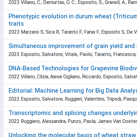
2023 Villano, C.; Demurtas, O. C.; Esposito, S.; Granell, A.; Ramb
Phenotypic evolution in durum wheat (Triticu
traits
2023 Marzario S; Sica R; Taranto F; Fania F; Esposito S; De 
Simultaneous improvement of grain yield and 
2023 Esposito, Salvatore; Vitale, Paolo; Taranto, Francesca; 
DNA-Based Technologies for Grapevine Biodiver
2022 Villano, Clizia; Aiese Cigliano, Riccardo; Esposito, Sal
Editorial: Machine Learning for Big Data Anal
2022 Esposito, Salvatore; Ruggieri, Valentino; Tripodi, Pasqu
Transcriptomic and splicing changes underly
2022 Ruggiero, Alessandra; Punzo, Paola; James Van Oosten, Mic
Unlocking the molecular basis of wheat stra