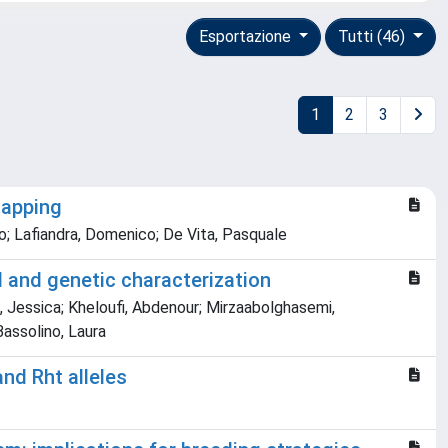
Esportazione
Tutti (46)
1
2
3
mapping
co; Lafiandra, Domenico; De Vita, Pasquale
 and genetic characterization
o, Jessica; Kheloufi, Abdenour; Mirzaabolghasemi,
Bassolino, Laura
nd Rht alleles