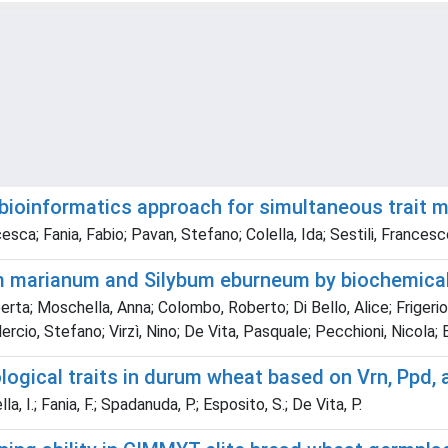
ioinformatics approach for simultaneous trait 
sca; Fania, Fabio; Pavan, Stefano; Colella, Ida; Sestili, Frances
bum marianum and Silybum eburneum by biochemical
erta; Moschella, Anna; Colombo, Roberto; Di Bello, Alice; Frigeri
cio, Stefano; Virzì, Nino; De Vita, Pasquale; Pecchioni, Nicola; 
gical traits in durum wheat based on Vrn, Ppd, a
, I.; Fania, F.; Spadanuda, P.; Esposito, S.; De Vita, P.