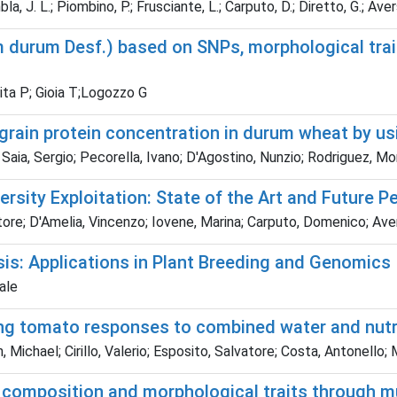
la, J. L.; Piombino, P.; Frusciante, L.; Carputo, D.; Diretto, G.; Ave
m durum Desf.) based on SNPs, morphological trai
Vita P; Gioia T;Logozzo G
grain protein concentration in durum wheat by u
Saia, Sergio; Pecorella, Ivano; D'Agostino, Nunzio; Rodriguez, Mo
sity Exploitation: State of the Art and Future P
vatore; D'Amelia, Vincenzo; Iovene, Marina; Carputo, Domenico; Av
ysis: Applications in Plant Breeding and Genomics
ale
ing tomato responses to combined water and nutr
hael; Cirillo, Valerio; Esposito, Salvatore; Costa, Antonello; Mag
w composition and morphological traits through 