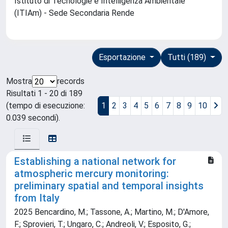
Istituto di Tecnologie e Intelligenza Ambientale
(ITIAm) - Sede Secondaria Rende
Esportazione
Tutti (189)
Mostra
records
Risultati 1 - 20 di 189
(tempo di esecuzione:
1
2
3
4
5
6
7
8
9
10
0.039 secondi).
Establishing a national network for
atmospheric mercury monitoring:
preliminary spatial and temporal insights
from Italy
2025 Bencardino, M.; Tassone, A.; Martino, M.; D'Amore,
F.; Sprovieri, T.; Ungaro, C.; Andreoli, V.; Esposito, G.;