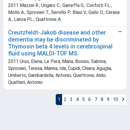
2011 Mazzei R.; Ungaro C.; Garreffa G.; Conforti F.L.;
Mollo A.; Sprovieri T.; Servillo P.; Blasi V.; Gallo O.; Cerasa
A.; Lanza P.L.; Quattrone A.
Creutzfeldt-Jakob disease and other
dementia may be discriminated by
Thymosin beta 4 levels in cerebrospinal
fluid using MALDI-TOF MS.
2011 Urso, Elena; Le Pera, Maria; Bossio, Sabrina;
Sprovieri, Teresa; Manna, Ida; Cupidi, Chiara; Aguglia,
Umberto; Gambardella, Antonio; Quattrone, Aldo;
Qualtieri, Antonio
1
2
3
4
5
6
7
8
9
10