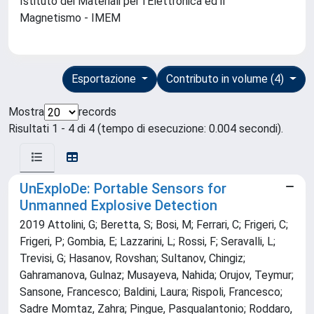
Istituto dei Materiali per l'Elettronica ed il
Magnetismo - IMEM
Esportazione
Contributo in volume (4)
Mostra
records
Risultati 1 - 4 di 4 (tempo di esecuzione: 0.004 secondi).
UnExploDe: Portable Sensors for
Unmanned Explosive Detection
2019 Attolini, G; Beretta, S; Bosi, M; Ferrari, C; Frigeri, C;
Frigeri, P; Gombia, E; Lazzarini, L; Rossi, F; Seravalli, L;
Trevisi, G; Hasanov, Rovshan; Sultanov, Chingiz;
Gahramanova, Gulnaz; Musayeva, Nahida; Orujov, Teymur;
Sansone, Francesco; Baldini, Laura; Rispoli, Francesco;
Sadre Momtaz, Zahra; Pingue, Pasqualantonio; Roddaro,