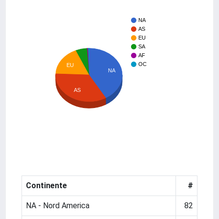
NA
AS
EU
SA
AF
OC
EU
NA
AS
Continente
#
NA - Nord America
82