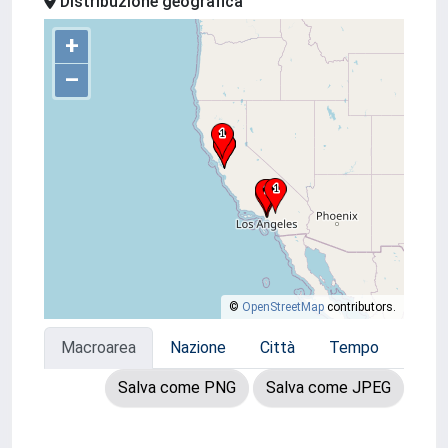
Distribuzione geografica
+
–
©
OpenStreetMap
contributors.
Macroarea
Nazione
Città
Tempo
Salva come PNG
Salva come JPEG