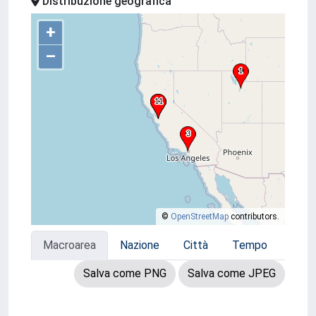
Distribuzione geografica
+
–
©
OpenStreetMap
contributors.
Macroarea
Nazione
Città
Tempo
Salva come PNG
Salva come JPEG