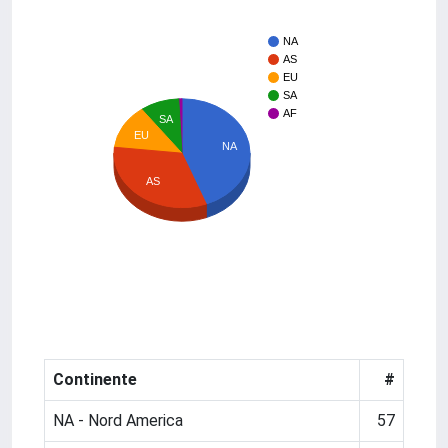
NA
AS
EU
SA
AF
SA
EU
NA
AS
Continente
#
NA - Nord America
57