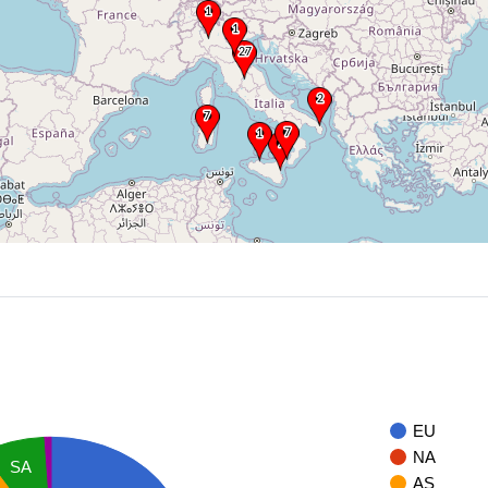
EU
NA
SA
AS