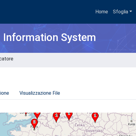
Home
Sfoglia
h Information System
rcatore
zione
Visualizzazione File