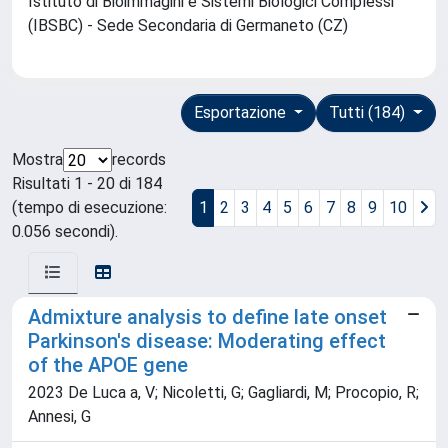
Istituto di Bioimmagini e Sistemi Biologici Complessi
(IBSBC) - Sede Secondaria di Germaneto (CZ)
Esportazione
Tutti (184)
Mostra
records
Risultati 1 - 20 di 184
(tempo di esecuzione:
1
2
3
4
5
6
7
8
9
10
0.056 secondi).
Admixture analysis to define late onset
Parkinson's disease: Moderating effect
of the APOE gene
2023 De Luca a, V; Nicoletti, G; Gagliardi, M; Procopio, R;
Annesi, G