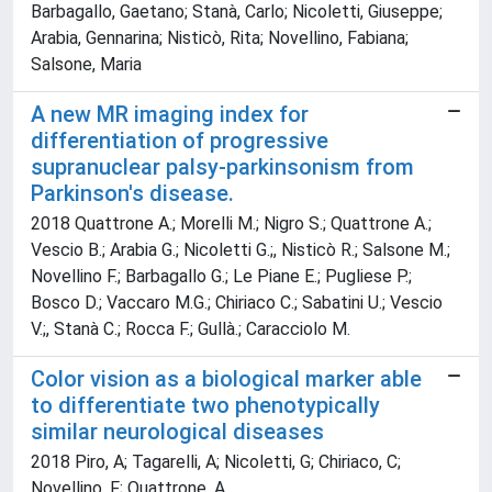
Barbagallo, Gaetano; Stanà, Carlo; Nicoletti, Giuseppe;
Arabia, Gennarina; Nisticò, Rita; Novellino, Fabiana;
Salsone, Maria
A new MR imaging index for
differentiation of progressive
supranuclear palsy-parkinsonism from
Parkinson's disease.
2018 Quattrone A.; Morelli M.; Nigro S.; Quattrone A.;
Vescio B.; Arabia G.; Nicoletti G.;, Nisticò R.; Salsone M.;
Novellino F.; Barbagallo G.; Le Piane E.; Pugliese P.;
Bosco D.; Vaccaro M.G.; Chiriaco C.; Sabatini U.; Vescio
V.;, Stanà C.; Rocca F.; Gullà.; Caracciolo M.
Color vision as a biological marker able
to differentiate two phenotypically
similar neurological diseases
2018 Piro, A; Tagarelli, A; Nicoletti, G; Chiriaco, C;
Novellino, F; Quattrone, A