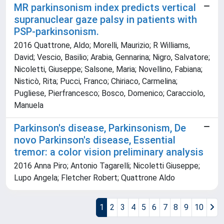
MR parkinsonism index predicts vertical
supranuclear gaze palsy in patients with
PSP-parkinsonism.
2016 Quattrone, Aldo; Morelli, Maurizio; R Williams,
David; Vescio, Basilio; Arabia, Gennarina; Nigro, Salvatore;
Nicoletti, Giuseppe; Salsone, Maria; Novellino, Fabiana;
Nisticò, Rita; Pucci, Franco; Chiriaco, Carmelina;
Pugliese, Pierfrancesco; Bosco, Domenico; Caracciolo,
Manuela
Parkinson's disease, Parkinsonism, De
novo Parkinson's disease, Essential
tremor: a color vision preliminary analysis
2016 Anna Piro; Antonio Tagarelli; Nicoletti Giuseppe;
Lupo Angela; Fletcher Robert; Quattrone Aldo
1
2
3
4
5
6
7
8
9
10