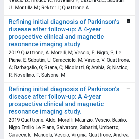
Vescio B.; Nistico R.; Novellino F.; Cascini G.L.; Sabatini
U.; Montilla M.; Rektor I.; Quattrone A.
Refining initial diagnosis of Parkinson's
disease after follow-up: A 4-year
prospective clinical and magnetic
resonance imaging study
2019 Quattrone, A; Morelli, M; Vescio, B; Nigro, S; Le
Piane, E; Sabatini, U; Caracciolo, M; Vescio, V; Quattrone,
A; Barbagallo, G; Stana, C; Nicoletti, G; Arabia, G; Nistico,
R; Novellino, F; Salsone, M
Refining initial diagnosis of Parkinson's
disease after follow-up: A 4-year
prospective clinical and magnetic
resonance imaging study.
2019 Quattrone, Aldo; Morelli, Maurizio; Vescio, Basilio;
Nigro Emilio Le Piane, Salvatore; Sabatini, Umberto;
Caracciolo, Manuela; Vescio, Virginia; Quattrone, Andrea;