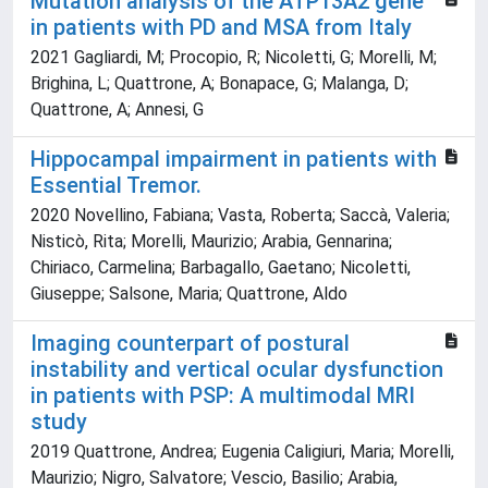
Mutation analysis of the ATP13A2 gene
in patients with PD and MSA from Italy
2021 Gagliardi, M; Procopio, R; Nicoletti, G; Morelli, M;
Brighina, L; Quattrone, A; Bonapace, G; Malanga, D;
Quattrone, A; Annesi, G
Hippocampal impairment in patients with
Essential Tremor.
2020 Novellino, Fabiana; Vasta, Roberta; Saccà, Valeria;
Nisticò, Rita; Morelli, Maurizio; Arabia, Gennarina;
Chiriaco, Carmelina; Barbagallo, Gaetano; Nicoletti,
Giuseppe; Salsone, Maria; Quattrone, Aldo
Imaging counterpart of postural
instability and vertical ocular dysfunction
in patients with PSP: A multimodal MRI
study
2019 Quattrone, Andrea; Eugenia Caligiuri, Maria; Morelli,
Maurizio; Nigro, Salvatore; Vescio, Basilio; Arabia,