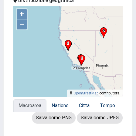
Distribuzione geografica
+
–
©
OpenStreetMap
contributors.
Macroarea
Nazione
Città
Tempo
Salva come PNG
Salva come JPEG