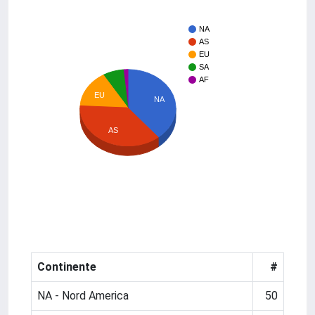
NA
AS
EU
SA
AF
EU
NA
AS
Continente
#
NA - Nord America
50