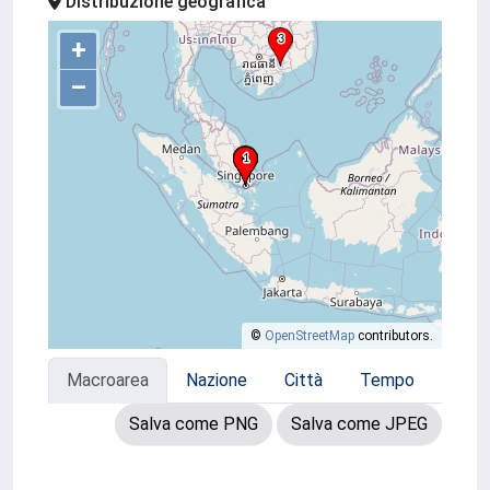
Distribuzione geografica
+
–
©
OpenStreetMap
contributors.
Macroarea
Nazione
Città
Tempo
Salva come PNG
Salva come JPEG