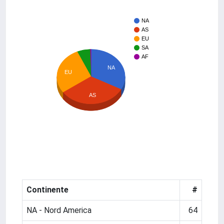
NA
AS
EU
SA
AF
NA
EU
AS
Continente
#
NA - Nord America
64