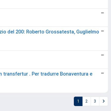
inizio del 200: Roberto Grossatesta, Guglielmo
m transfertur . Per tradurre Bonaventura e
1
2
3