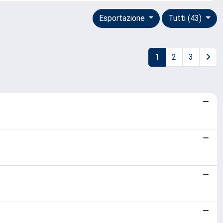
Esportazione
Tutti (43)
1
2
3