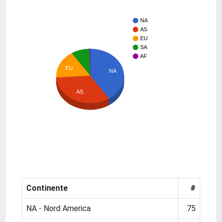
NA
AS
EU
SA
AF
EU
NA
AS
Continente
#
NA - Nord America
75