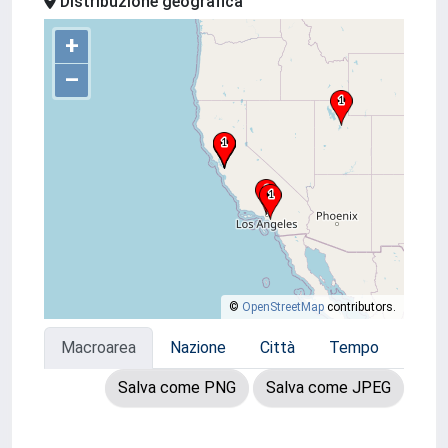
Distribuzione geografica
+
–
©
OpenStreetMap
contributors.
Macroarea
Nazione
Città
Tempo
Salva come PNG
Salva come JPEG