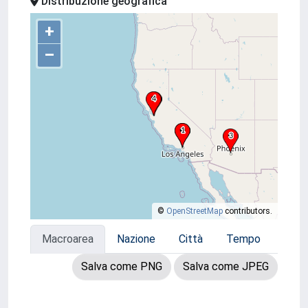
Distribuzione geografica
+
–
©
OpenStreetMap
contributors.
Macroarea
Nazione
Città
Tempo
Salva come PNG
Salva come JPEG