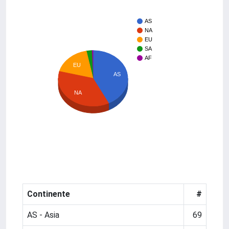
AS
NA
EU
SA
AF
EU
AS
NA
Continente
#
AS - Asia
69