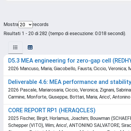
Mostra
records
Risultati 1 - 20 di 282 (tempo di esecuzione: 0.018 secondi).
D5.3 MEA engineering for zero-gap cell (REDH
2026 Mancuso, Maria; Giacobello, Fausta; Ciccio, Veronica; M
Deliverable 4.6: MEA performance and stabili
2026 Pascale, Mariarosaria; Ciccio, Veronica; Zignani, Sabrin
Carmine; Monforte, Giuseppe; Bottari, Maria; Arico', Antonin
CORE REPORT RP1 (HERAQCLES)
2025 Fischer, Birgit; Horlamus, Joachim; Bouwman (SCHAEFFL
Schepper (VITO), Wim; Arico', ANTONINO SALVATORE; Siracus