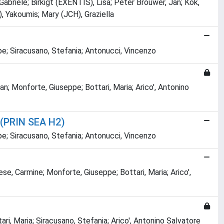
Gabriele; Birkigt (EXENTIS), Lisa; Peter Brouwer, Jan; Kok,
, Yakoumis; Mary (JCH), Graziella
pe; Siracusano, Stefania; Antonucci, Vincenzo
n; Monforte, Giuseppe; Bottari, Maria; Arico', Antonino
 (PRIN SEA H2)
pe; Siracusano, Stefania; Antonucci, Vincenzo
se, Carmine; Monforte, Giuseppe; Bottari, Maria; Arico',
i, Maria; Siracusano, Stefania; Arico', Antonino Salvatore