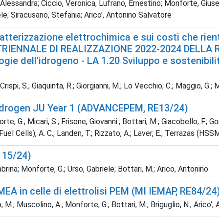
lessandra; Ciccio, Veronica; Lufrano, Ernestino; Monforte, Giuse
ele; Siracusano, Stefania; Arico', Antonino Salvatore
tterizzazione elettrochimica e sui costi che rientr
PIANO TRIENNALE DI REALIZZAZIONE 2022-2024 DE
gie dell'idrogeno - LA 1.20 Sviluppo e sostenibil
i, S.; Giaquinta, R.; Giorgianni, M.; Lo Vecchio, C.; Maggio, G.; Mo
Hydrogen JU Year 1 (ADVANCEPEM, RE13/24)
te, G.; Micari, S.; Frisone, Giovanni.; Bottari, M.; Giacobello, F.; 
Fuel Cells), A. C.; Landen, T.; Rizzato, A.; Laver, E.; Terrazas (HSSMI
 15/24)
brina; Monforte, G.; Urso, Gabriele; Bottari, M.; Arico, Antonino
 MEA in celle di elettrolisi PEM (MI IEMAP, RE84/24
 M.; Muscolino, A.; Monforte, G.; Bottari, M.; Briguglio, N.; Arico'