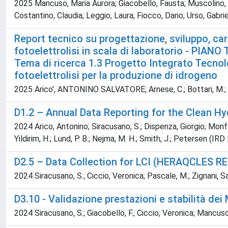
2025 Mancuso, Maria Aurora; Giacobello, Fausta; Muscolino, A
Costantino, Claudia; Leggio, Laura; Fiocco, Dario; Urso, Gabri
Report tecnico su progettazione, sviluppo, cara
fotoelettrolisi in scala di laboratorio - 
Tema di ricerca 1.3 Progetto Integrato Tecnolo
fotoelettrolisi per la produzione di idrogeno
2025 Arico', ANTONINO SALVATORE; Arnese, C.; Bottari, M.; Crisp
D1.2 – Annual Data Reporting for the Clean 
2024 Arico, Antonino; Siracusano, S.; Dispenza, Giorgio; Monfor
Yildirim, H.; Lund, P. B.; Nejma, M. H.; Smith, J.; Petersen (IRD 
D2.5 – Data Collection for LCI (HERAQCLES RE
2024 Siracusano, S.; Ciccio, Veronica; Pascale, M.; Zignani, Sa
D3.10 - Validazione prestazioni e stabilità dei
2024 Siracusano, S.; Giacobello, F.; Ciccio, Veronica; Mancuso,