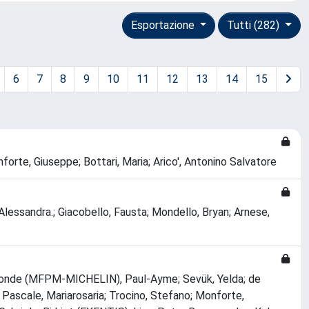
Esportazione
Tutti (282)
6
7
8
9
10
11
12
13
14
15
orte, Giuseppe; Bottari, Maria; Arico', Antonino Salvatore
 Alessandra.; Giacobello, Fausta; Mondello, Bryan; Arnese,
ulemonde (MFPM-MICHELIN), Paul-Ayme; Sevük, Yelda; de
ascale, Mariarosaria; Trocino, Stefano; Monforte,