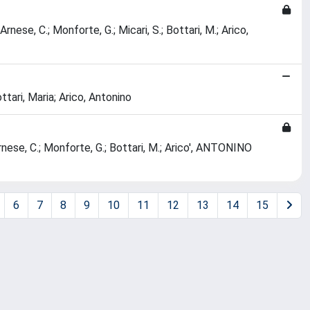
nese, C.; Monforte, G.; Micari, S.; Bottari, M.; Arico,
ttari, Maria; Arico, Antonino
Arnese, C.; Monforte, G.; Bottari, M.; Arico', ANTONINO
6
7
8
9
10
11
12
13
14
15
Copyright © 2026