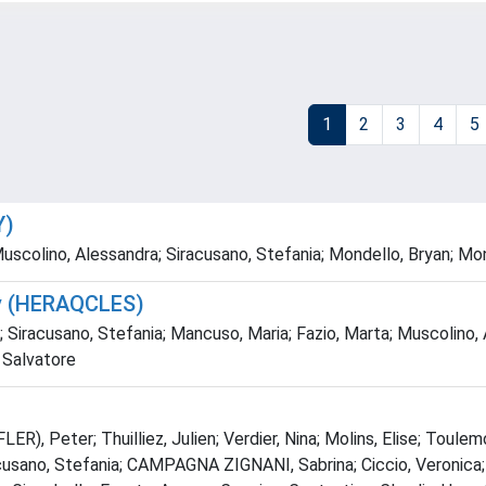
1
2
3
4
5
Y)
uscolino, Alessandra; Siracusano, Stefania; Mondello, Bryan; Monf
ty (HERAQCLES)
a; Siracusano, Stefania; Mancuso, Maria; Fazio, Marta; Muscolino,
o Salvatore
ER), Peter; Thuilliez, Julien; Verdier, Nina; Molins, Elise; To
ano, Stefania; CAMPAGNA ZIGNANI, Sabrina; Ciccio, Veronica; P