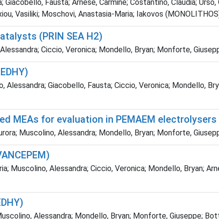
; Giacobello, Fausta; Arnese, Carmine; Costantino, Claudia; Urso, 
exiou, Vasiliki; Moschovi, Anastasia-Maria; Iakovos (MONOLITHOS)
ocatalysts (PRIN SEA H2)
Alessandra; Ciccio, Veronica; Mondello, Bryan; Monforte, Giusep
REDHY)
 Alessandra; Giacobello, Fausta; Ciccio, Veronica; Mondello, Brya
sed MEAs for evaluation in PEMAEM electrolysers
urora; Muscolino, Alessandra; Mondello, Bryan; Monforte, Giusep
DVANCEPEM)
a; Muscolino, Alessandra; Ciccio, Veronica; Mondello, Bryan; Arne
REDHY)
uscolino, Alessandra; Mondello, Bryan; Monforte, Giuseppe; Bottar