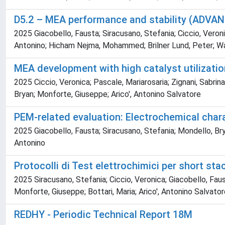
D5.2 – MEA performance and stability (ADV
2025 Giacobello, Fausta; Siracusano, Stefania; Ciccio, Veron
Antonino; Hicham Nejma, Mohammed; Brilner Lund, Peter; Wa
MEA development with high catalyst utilizati
2025 Ciccio, Veronica; Pascale, Mariarosaria; Zignani, Sabrin
Bryan; Monforte, Giuseppe; Arico', Antonino Salvatore
PEM-related evaluation: Electrochemical char
2025 Giacobello, Fausta; Siracusano, Stefania; Mondello, Brya
Antonino
Protocolli di Test elettrochimici per short st
2025 Siracusano, Stefania; Ciccio, Veronica; Giacobello, Faus
Monforte, Giuseppe; Bottari, Maria; Arico', Antonino Salvato
REDHY - Periodic Technical Report 18M