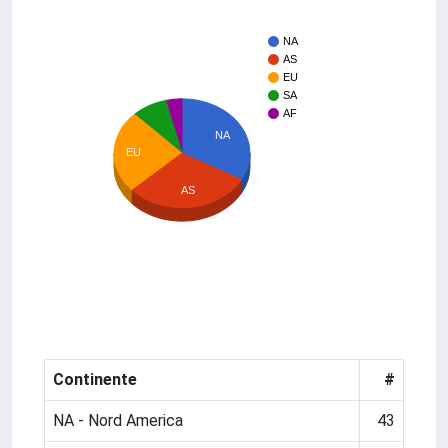
NA
AS
EU
SA
AF
NA
EU
AS
Continente
#
NA - Nord America
43