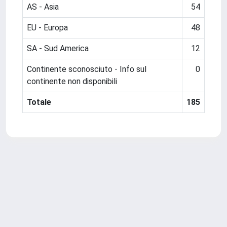
AS - Asia
54
EU - Europa
48
SA - Sud America
12
Continente sconosciuto - Info sul
0
continente non disponibili
Totale
185
Powered by
IRIS
-
about IRIS
-
Utilizzo dei cookie