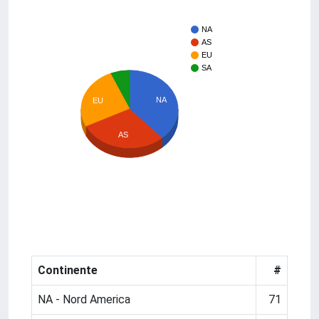
NA
AS
EU
SA
NA
EU
AS
Continente
#
NA - Nord America
71