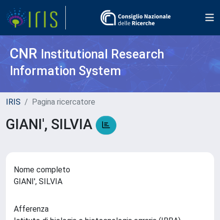
CNR
Institutional Research
Information System
IRIS
Pagina ricercatore
GIANI', SILVIA
Nome completo
GIANI', SILVIA
Afferenza