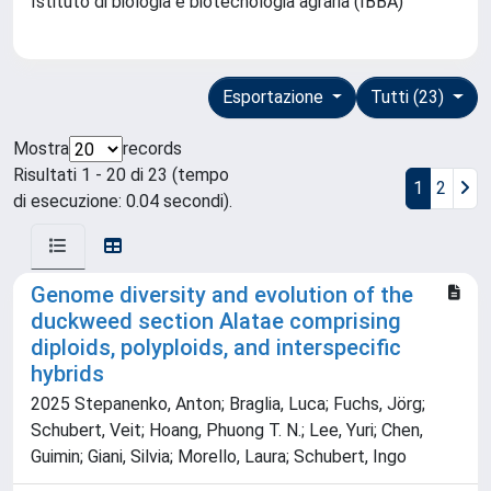
Istituto di biologia e biotecnologia agraria (IBBA)
Esportazione
Tutti (23)
Mostra
records
Risultati 1 - 20 di 23 (tempo
1
2
di esecuzione: 0.04 secondi).
Genome diversity and evolution of the
duckweed section Alatae comprising
diploids, polyploids, and interspecific
hybrids
2025 Stepanenko, Anton; Braglia, Luca; Fuchs, Jörg;
Schubert, Veit; Hoang, Phuong T. N.; Lee, Yuri; Chen,
Guimin; Giani, Silvia; Morello, Laura; Schubert, Ingo