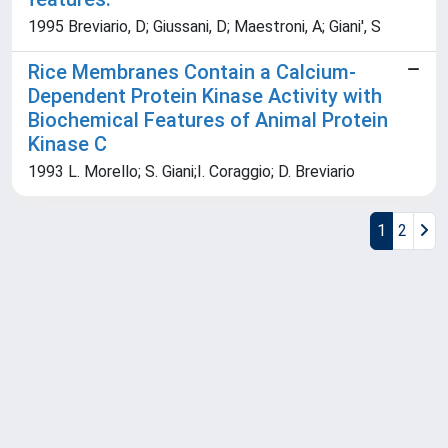
1995 Breviario, D; Giussani, D; Maestroni, A; Giani', S
Rice Membranes Contain a Calcium-
Dependent Protein Kinase Activity with
Biochemical Features of Animal Protein
Kinase C
1993 L. Morello; S. Giani;I. Coraggio; D. Breviario
1
2
Powered by
IRIS
-
about IRIS
-
Utilizzo dei cookie
Copyright © 2026