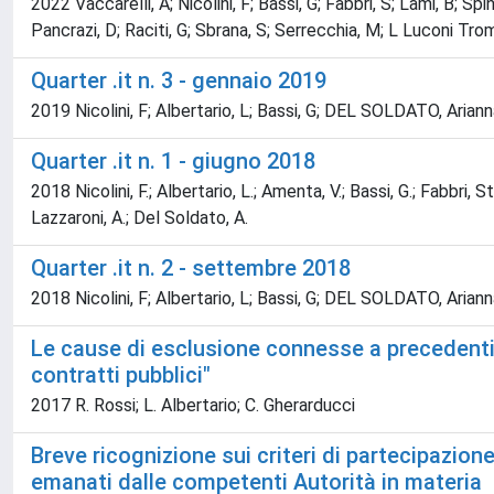
2022 Vaccarelli, A; Nicolini, F; Bassi, G; Fabbri, S; Lami, B; Sp
Pancrazi, D; Raciti, G; Sbrana, S; Serrecchia, M; L Luconi Tro
Quarter .it n. 3 - gennaio 2019
2019 Nicolini, F; Albertario, L; Bassi, G; DEL SOLDATO, Arianna; 
Quarter .it n. 1 - giugno 2018
2018 Nicolini, F.; Albertario, L.; Amenta, V.; Bassi, G.; Fabbri, St
Lazzaroni, A.; Del Soldato, A.
Quarter .it n. 2 - settembre 2018
2018 Nicolini, F; Albertario, L; Bassi, G; DEL SOLDATO, Arianna; 
Le cause di esclusione connesse a precedenti pe
contratti pubblici"
2017 R. Rossi; L. Albertario; C. Gherarducci
Breve ricognizione sui criteri di partecipazione 
emanati dalle competenti Autorità in materia