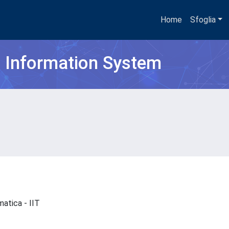
Home
Sfoglia
h Information System
ematica - IIT