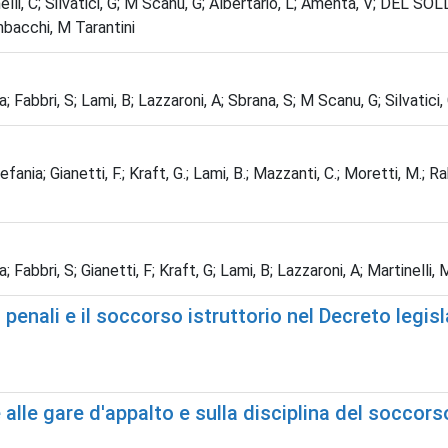
inelli, C; Silvatici, G; M Scanu, G; Albertario, L; Amenta, V; DEL SO
mbacchi, M Tarantini
Fabbri, S; Lami, B; Lazzaroni, A; Sbrana, S; M Scanu, G; Silvatici, G
efania; Gianetti, F.; Kraft, G.; Lami, B.; Mazzanti, C.; Moretti, M.; Rabo
Fabbri, S; Gianetti, F; Kraft, G; Lami, B; Lazzaroni, A; Martinelli, M;
nali e il soccorso istruttorio nel Decreto legisla
alle gare d'appalto e sulla disciplina del soccorso 