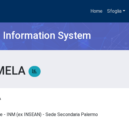
Home
Sfoglia
h Information System
RMELA
LA
Mare - INM (ex INSEAN) - Sede Secondaria Palermo