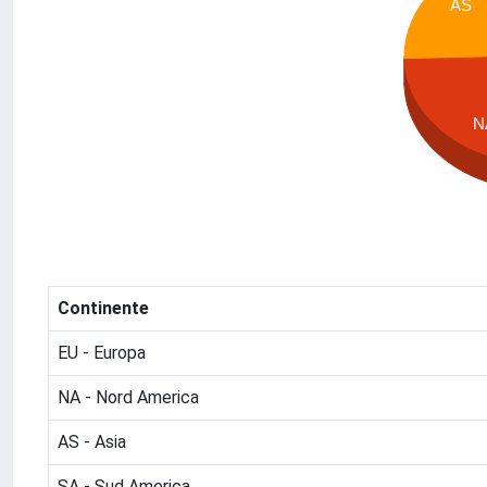
AS
N
Continente
EU - Europa
NA - Nord America
AS - Asia
SA - Sud America