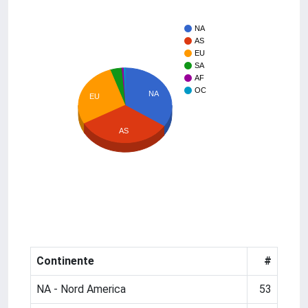
NA
AS
EU
SA
AF
OC
NA
EU
AS
Continente
#
NA - Nord America
53