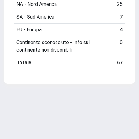
NA - Nord America
25
SA - Sud America
7
EU - Europa
4
Continente sconosciuto - Info sul
0
continente non disponibili
Totale
67
Powered by
IRIS
-
about IRIS
-
Utilizzo dei cookie