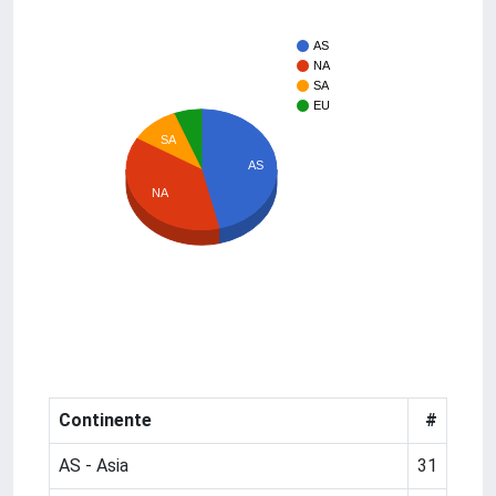
AS
NA
SA
EU
SA
AS
NA
Continente
#
AS - Asia
31