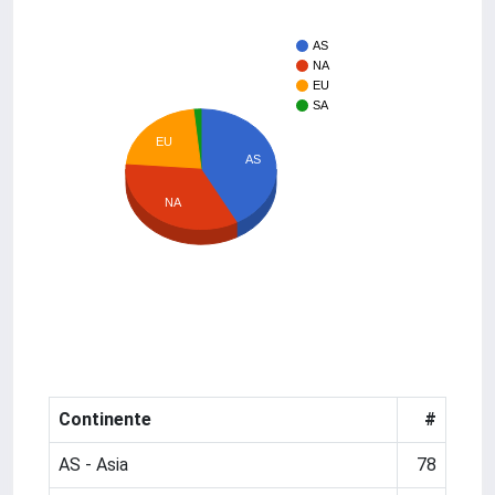
AS
NA
EU
SA
EU
AS
NA
Continente
#
AS - Asia
78