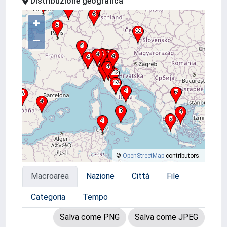
Distribuzione geografica
+
–
©
OpenStreetMap
contributors.
Macroarea
Nazione
Città
File
Categoria
Tempo
Salva come PNG
Salva come JPEG