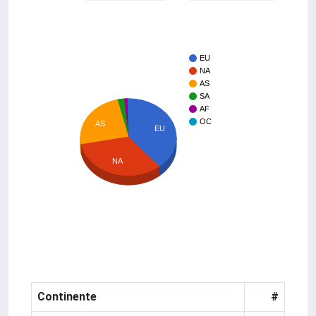
EU
NA
AS
SA
AF
OC
AS
EU
NA
Continente
#