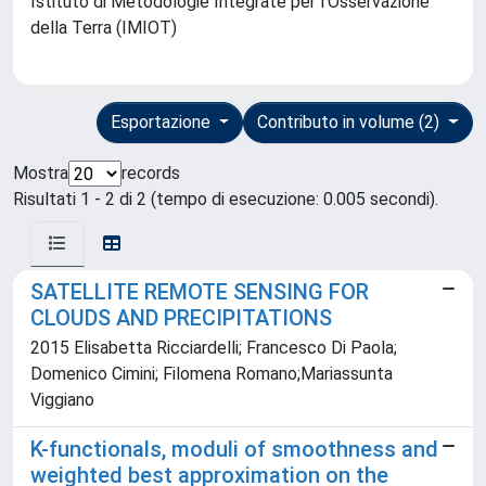
Istituto di Metodologie Integrate per l’Osservazione
della Terra (IMIOT)
Esportazione
Contributo in volume (2)
Mostra
records
Risultati 1 - 2 di 2 (tempo di esecuzione: 0.005 secondi).
SATELLITE REMOTE SENSING FOR
CLOUDS AND PRECIPITATIONS
2015 Elisabetta Ricciardelli; Francesco Di Paola;
Domenico Cimini; Filomena Romano;Mariassunta
Viggiano
K-functionals, moduli of smoothness and
weighted best approximation on the