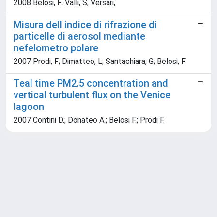
2008 Belosi, F; Valli, S; Versari,
Misura dell indice di rifrazione di
particelle di aerosol mediante
nefelometro polare
2007 Prodi, F; Dimatteo, L; Santachiara, G; Belosi, F
Teal time PM2.5 concentration and
vertical turbulent flux on the Venice
lagoon
2007 Contini D.; Donateo A.; Belosi F.; Prodi F.
Powered by
IRIS
-
about IRIS
-
Utilizzo dei cookie