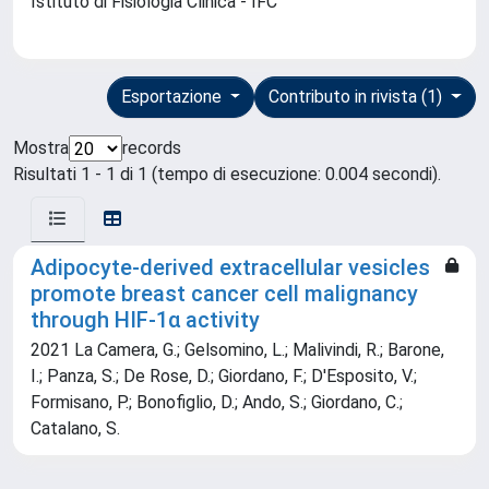
Istituto di Fisiologia Clinica - IFC
Esportazione
Contributo in rivista (1)
Mostra
records
Risultati 1 - 1 di 1 (tempo di esecuzione: 0.004 secondi).
Adipocyte-derived extracellular vesicles
promote breast cancer cell malignancy
through HIF-1α activity
2021 La Camera, G.; Gelsomino, L.; Malivindi, R.; Barone,
I.; Panza, S.; De Rose, D.; Giordano, F.; D'Esposito, V.;
Formisano, P.; Bonofiglio, D.; Ando, S.; Giordano, C.;
Catalano, S.