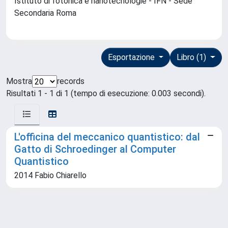
Istituto di fotonica e nanotecnologie - IFN - Sede
Secondaria Roma
Esportazione
Libro (1)
Mostra
records
Risultati 1 - 1 di 1 (tempo di esecuzione: 0.003 secondi).
L'officina del meccanico quantistico: dal
Gatto di Schroedinger al Computer
Quantistico
2014 Fabio Chiarello