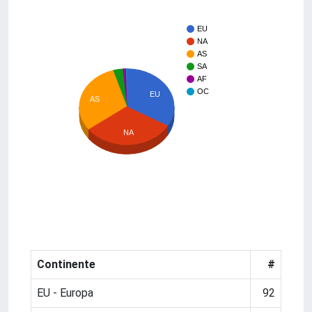
EU
NA
AS
SA
AF
OC
EU
AS
NA
Continente
#
EU - Europa
92