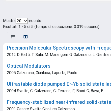
Mostra
records
Risultati 1 - 5 di 5 (tempo di esecuzione: 0.019 secondi).
Precision Molecular Spectroscopy with Freq
2012 D. Gatti; T. Sala; M. Marangoni; G. Galzerano; L. Gianfran
Optical Modulators
2005 Galzerano, Gianluca; Laporta, Paolo
Ultrastable diode pumped Er-Yb solid state la
2004 Svelto, C; Galzerano, G; Ferrario, F; Bruni, G; Bava, E
Frequency-stabilized near-infrared solid-stat
2001 Cesare Svelto;Gianluca Galzerano