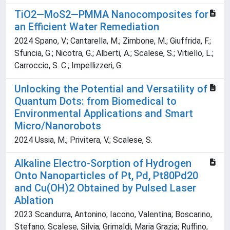
TiO2—MoS2—PMMA Nanocomposites for
an Efficient Water Remediation
2024 Spano, V.; Cantarella, M.; Zimbone, M.; Giuffrida, F.;
Sfuncia, G.; Nicotra, G.; Alberti, A.; Scalese, S.; Vitiello, L.;
Carroccio, S. C.; Impellizzeri, G.
Unlocking the Potential and Versatility of
Quantum Dots: from Biomedical to
Environmental Applications and Smart
Micro/Nanorobots
2024 Ussia, M.; Privitera, V.; Scalese, S.
Alkaline Electro-Sorption of Hydrogen
Onto Nanoparticles of Pt, Pd, Pt80Pd20
and Cu(OH)2 Obtained by Pulsed Laser
Ablation
2023 Scandurra, Antonino; Iacono, Valentina; Boscarino,
Stefano; Scalese, Silvia; Grimaldi, Maria Grazia; Ruffino,