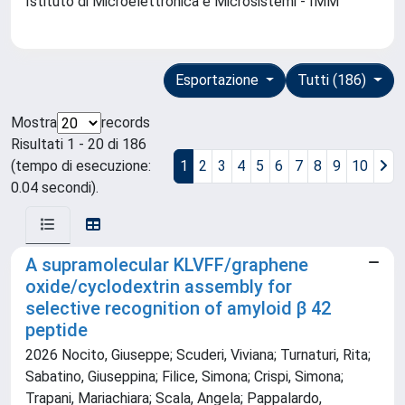
Istituto di Microelettronica e Microsistemi - IMM
Esportazione
Tutti (186)
Mostra
records
Risultati 1 - 20 di 186
(tempo di esecuzione:
1
2
3
4
5
6
7
8
9
10
0.04 secondi).
A supramolecular KLVFF/graphene
oxide/cyclodextrin assembly for
selective recognition of amyloid β 42
peptide
2026 Nocito, Giuseppe; Scuderi, Viviana; Turnaturi, Rita;
Sabatino, Giuseppina; Filice, Simona; Crispi, Simona;
Trapani, Mariachiara; Scala, Angela; Pappalardo,