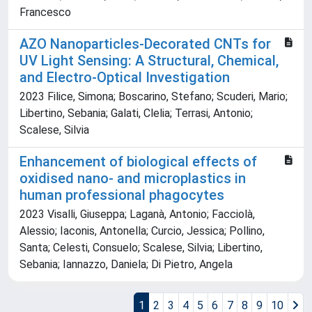
Francesco
AZO Nanoparticles-Decorated CNTs for
UV Light Sensing: A Structural, Chemical,
and Electro-Optical Investigation
2023 Filice, Simona; Boscarino, Stefano; Scuderi, Mario;
Libertino, Sebania; Galati, Clelia; Terrasi, Antonio;
Scalese, Silvia
Enhancement of biological effects of
oxidised nano- and microplastics in
human professional phagocytes
2023 Visalli, Giuseppa; Laganà, Antonio; Facciolà,
Alessio; Iaconis, Antonella; Curcio, Jessica; Pollino,
Santa; Celesti, Consuelo; Scalese, Silvia; Libertino,
Sebania; Iannazzo, Daniela; Di Pietro, Angela
1
2
3
4
5
6
7
8
9
10